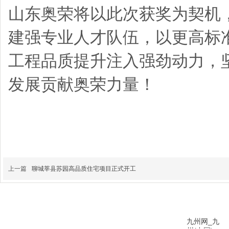
山东奥荣将以此次获奖为契机
建强专业人才队伍，以更高标
工程品质提升注入强劲动力，
发展贡献奥荣力量！
上一篇
聊城莘县苏园高品质住宅项目正式开工
九州网_九