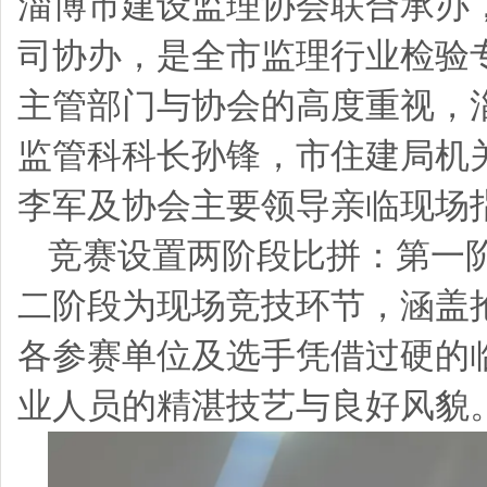
淄博市建设监理协会联合承办，
司协办，是全市监理行业检验
主管部门与协会的高度重视，
监管科科长孙锋，市住建局机
李军及协会主要领导亲临现场
竞赛设置两阶段比拼：第一
二阶段为现场竞技环节，涵盖
各参赛单位及选手凭借过硬的
业人员的精湛技艺与良好风貌