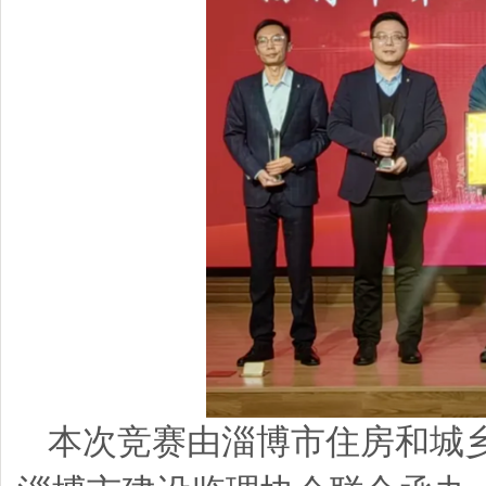
本次竞赛由淄博市住房和城