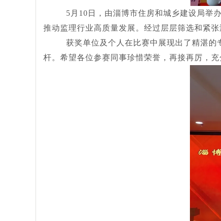
5月10
日，
由淄博市住房和城乡建设局举
推动监理行业高质量发展。经过层层筛选和紧张
获奖单位及个人在
比赛中展现出了精湛的
杆。希望各位参赛同事珍惜荣誉，再接再厉，充