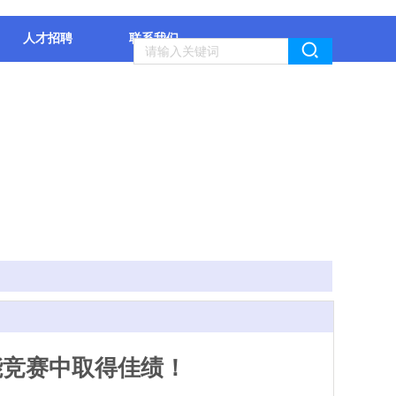
人才招聘
联系我们
能竞赛中取得佳绩！