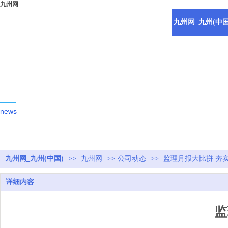
九州网
九州网_九州(中国
新闻动态
news
九州网_九州(中国)
>>
九州网
>>
公司动态
>>
监理月报大比拼 夯
详细内容
监