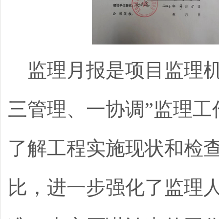
监理月报是项目监理
三管理、一协调”监理工
了解工程实施现状和检
比，进一步强化了监理