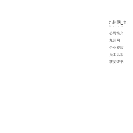
九州网_九
州(中国)
公司简介
九州网
企业资质
员工风
采
获奖证书