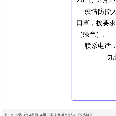
疫情防控
口罩，按要求
（绿色）。
联系电话：0
九州网_
202
上一篇
热烈祝贺九州网_九州(中国) 被淄博市公共资源交易协会