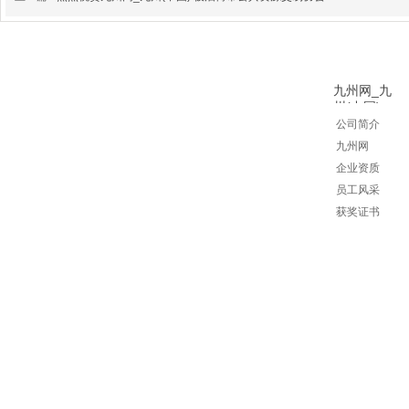
九州网_九
州(中国)
公司简介
九州网
企业资质
员工风
采
获奖证书