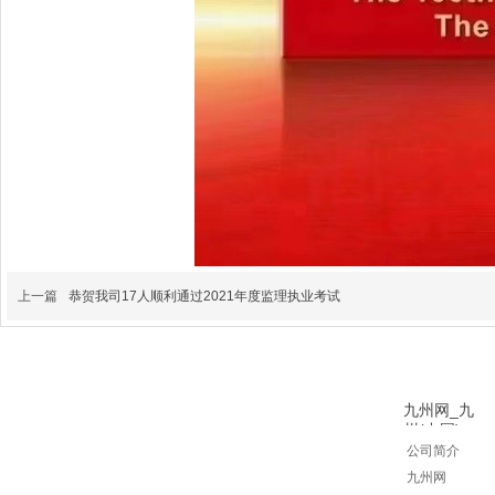
上一篇
恭贺我司17人顺利通过2021年度监理执业考试
九州网_九
州(中国)
公司简介
九州网