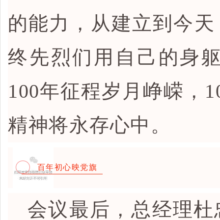
的能力，从建立到今天
终先烈们用自己的身
100年征程岁月峥嵘，
精神将永存心中。
百年初心映党旗
三
会议最后，总经理杜