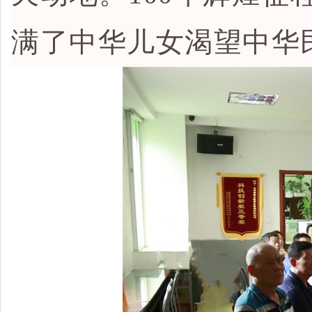
满了中华儿女渴望中华