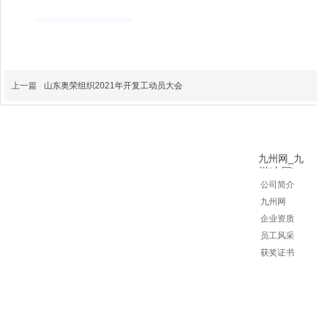
上一篇
山东奥荣组织2021年开复工动员大会
九州网_九
州(中国)
公司简介
九州网
企业资质
员工风
采
获奖证书