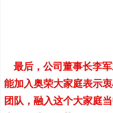
最后，公司董事长李军
能加入奥荣大家庭表示衷
团队，融入这个大家庭当