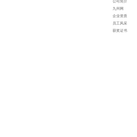
公司简介
九州网
企业资质
员工风
采
获奖证书