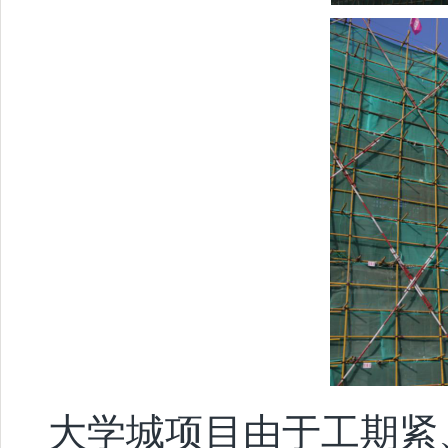
大学城项目由于工期紧