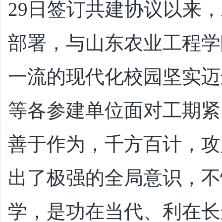
29日签订共建协议以来
部署，与山东农业工程学
一流的现代化校园坚实迈
等各参建单位面对工期紧
善于作为，千方百计，攻
出了极强的全局意识，不
学，是功在当代、利在长