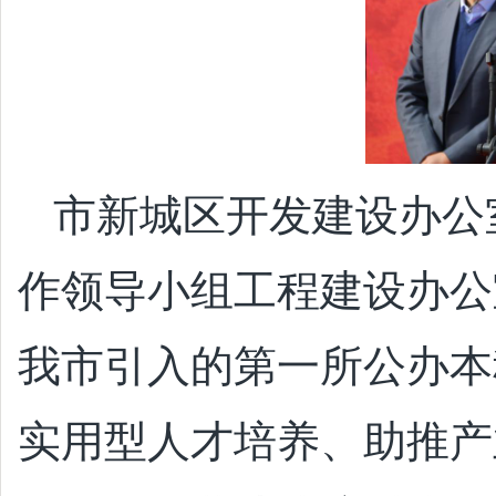
市新城区开发建设办公
作领导小组工程建设办公
我市引入的第一所公办本
实用型人才培养、助推产