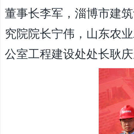
董事长李军，淄博市建筑
究院院长宁伟，山东农业
公室工程建设处处长耿庆