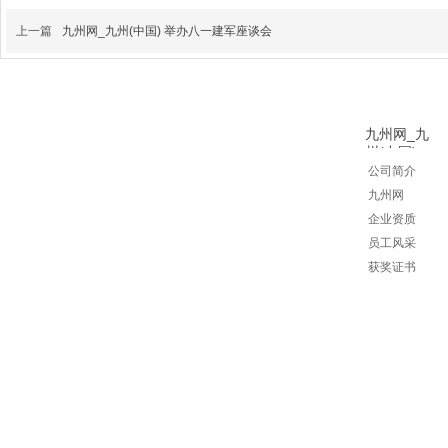
上一篇
九州网_九州(中国) 举办八一建军座谈会
九州网_九
州(中国)
公司简介
九州网
企业资质
员工风
采
获奖证书