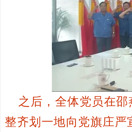
之后，全体党员在邵
整齐划一地向党旗庄严