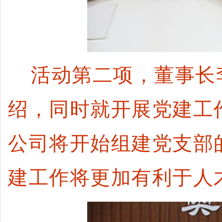
活动第二项，董事长
绍，同时就开展党建工
公司将开始组建党支部
建工作将更加有利于人