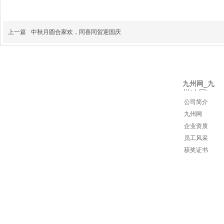
上一篇
中秋月圆合家欢，同喜同贺迎国庆
九州网_九
州(中国)
公司简介
九州网
企业资质
员工风
采
获奖证书