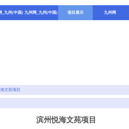
_九州(中国)
九州网_九州(中国)
项目展示
九州网
悦海文苑项目
滨州悦海文苑项目