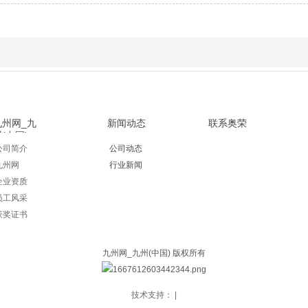
九州网_九
新闻动态
联系奥荣
(中国)
公司简介
公司动态
九州网
行业新闻
企业资质
员工风
采
获奖证书
九州网_九州(中国) 版权所有
技术支持： |