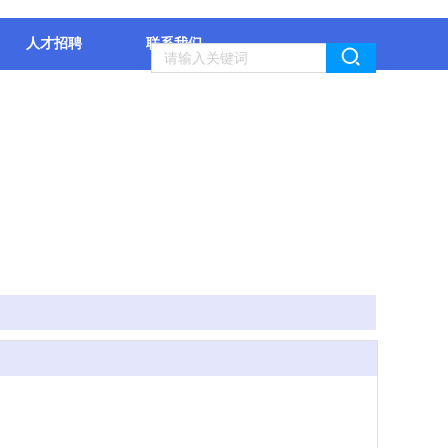
人才招聘
联系我们