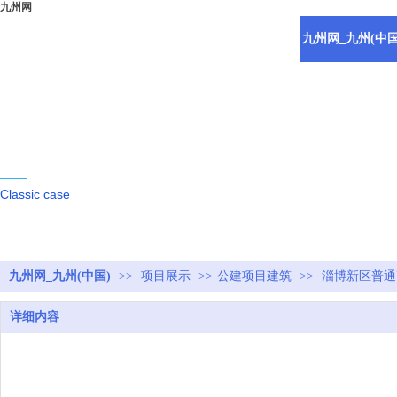
九州网
九州网_九州(中国
精品工程
Classic case
九州网_九州(中国)
>>
项目展示
>>
公建项目建筑
>>
淄博新区普通
详细内容