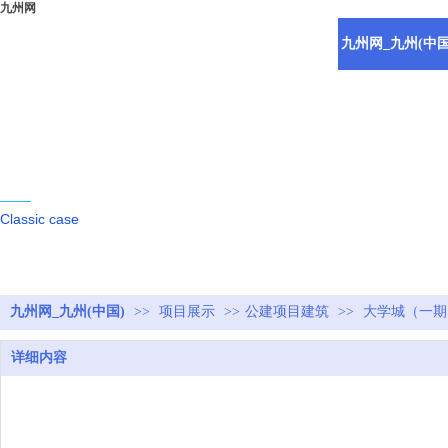
九州网
九州网_九州(中国
精品工程
Classic case
九州网_九州(中国)
>>
项目展示
>>
公建项目建筑
>>
大学城（一期
详细内容